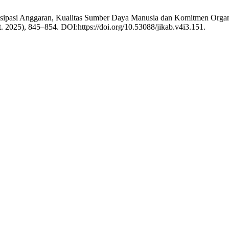
tisipasi Anggaran, Kualitas Sumber Daya Manusia dan Komitmen Organ
ct. 2025), 845–854. DOI:https://doi.org/10.53088/jikab.v4i3.151.